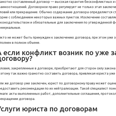
рамотно составленный договор — высокая гарантия бесконфликтных 
заимоотношений. Договорное право регулирует не только этап заключени
словий или прекращение. Обычно содержание договора определяется с
орме с соблюдением некоторых важных пунктов. Исключение составл
аконодательством и обязательные для заключения по утвержденной ф
оммунальные.
икто не может быть принужден к заключению договора, при этом уже
сполнен в полном объеме.
А если конфликт возник по уже 
договору?
словия, закрепленные в договоре, приобретают для сторон силу закона
оэтому так важно грамотно составить договора, привлекая юриста уже
сли же договор уже заключен, юрист по договорному праву может оцен
редоставить рекомендации по их нейтрализации. Такой специалист по
умаги: акты выполненных работ, дополнительные соглашения, протокол
рекращении договора.
Услуги юриста по договорам