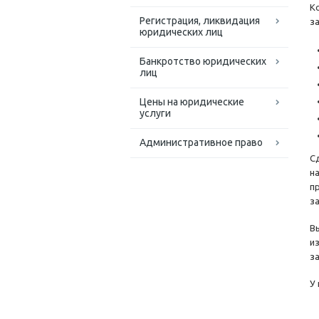
К
Регистрация, ликвидация
з
юридических лиц
Банкротство юридических
лиц
Цены на юридические
услуги
Административное право
С
н
п
з
Вы
и
з
У