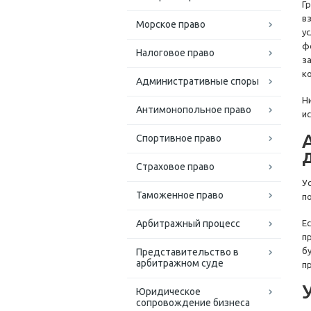
Г
в
Морское право
у
ф
Налоговое право
з
к
Административные споры
Н
Антимонопольное право
и
Спортивное право
Страховое право
У
Таможенное право
п
Арбитражный процесс
Е
п
б
Представительство в
арбитражном суде
п
Юридическое
сопровождение бизнеса