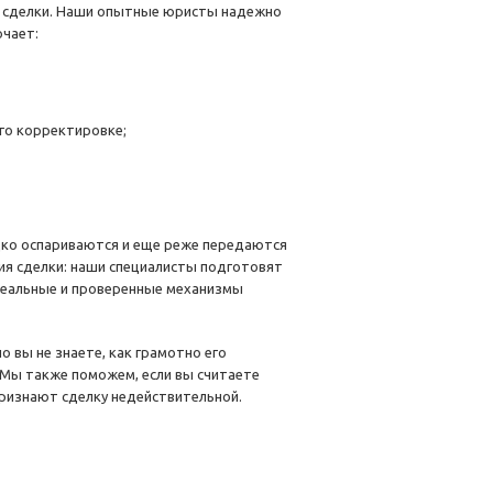
х сделки. Наши опытные юристы надежно
ючает:
го корректировке;
дко оспариваются и еще реже передаются
ия сделки: наши специалисты подготовят
реальные и проверенные механизмы
о вы не знаете, как грамотно его
 Мы также поможем, если вы считаете
ризнают сделку недействительной.