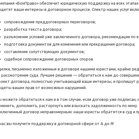
омпания «БонПраво» обеспечит юридическую поддержку на всех этапа
ащитят ваши интересы в договорном процессе. Спектр наших услуг вкл
сопровождение преддоговорных переговоров;
разработка текста договора;
разъяснение условий уже заключенного договора, рекомендации по е
подготовка документов для изменения или прекращения договора;
составление сопутствующих документов;
судебное сопровождение договорных споров.
делки, письменно изложенные в договоре нашими юристами, крайне ре
а рассмотрение суда. Лучшее решение — обратиться к нам до совершен
роект договора, полностью учитывающий ваши интересы, и пропишут 
ащиты ваших прав от возможных нарушений.
 можете обратиться к нам и в том случае, если договор уже подписан, н
зменить, дополнить, расторгнуть или взыскать задолженность по нему.
аключенный договор неправомерным: наши юристы обратятся в суд и п
 нас вы получите поддержку в договорной сфере от А до Я!